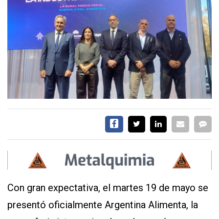
SERVICIOS
CONTÁCTENOS
AYUDA
TÉRMINOS
Y
CONDICIONES
POLÍTICAS
DE
PRIVACIDAD
MAPA
Con gran expectativa, el martes 19 de mayo se
DEL
SITIO
presentó oficialmente Argentina Alimenta, la