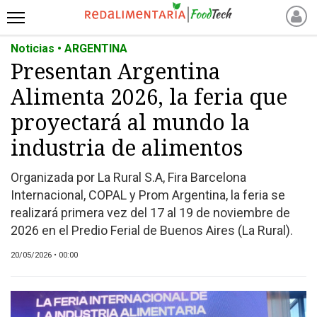
Noticias • ARGENTINA
INICIO
Presentan Argentina
NOTICIAS RECIENTES
Alimenta 2026, la feria que
NOTICIAS
PROTEÍNAS
proyectará al mundo la
ALTERNATIVAS
industria de alimentos
ANIMAL FREE
Organizada por La Rural S.A, Fira Barcelona
FOODTECH
Internacional, COPAL y Prom Argentina, la feria se
OTROS INGREDIENTES
realizará primera vez del 17 al 19 de noviembre de
QUIÉNES SOMOS
2026 en el Predio Ferial de Buenos Aires (La Rural).
MARKETPLACE
20/05/2026 • 00:00
DIRECTORIO
MEDIA KIT