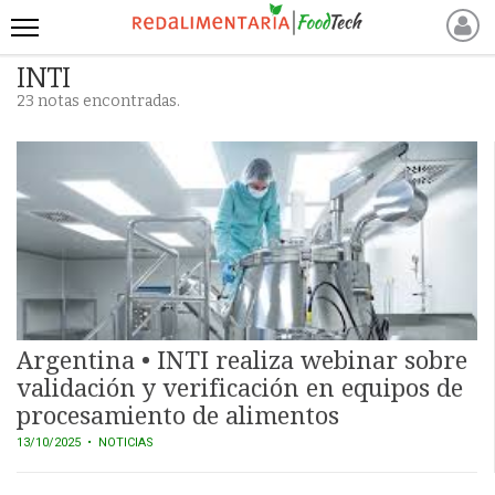
INTI
INICIO
23 notas encontradas.
NOTICIAS RECIENTES
NOTICIAS
PROTEÍNAS
ALTERNATIVAS
ANIMAL FREE
FOODTECH
OTROS INGREDIENTES
QUIÉNES SOMOS
Argentina • INTI realiza webinar sobre
MARKETPLACE
validación y verificación en equipos de
procesamiento de alimentos
DIRECTORIO
13/10/2025
• NOTICIAS
MEDIA KIT