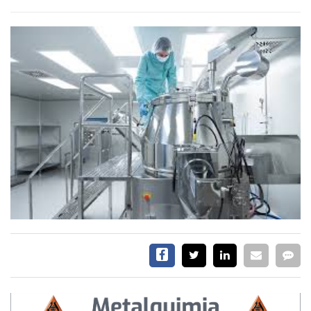
SERVICIOS
CONTÁCTENOS
AYUDA
TÉRMINOS
Y
CONDICIONES
POLÍTICAS
DE
PRIVACIDAD
MAPA
DEL
SITIO