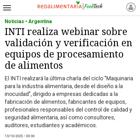
Noticias • Argentina
INICIO
INTI realiza webinar sobre
NOTICIAS RECIENTES
validación y verificación en
NOTICIAS
PROTEÍNAS
equipos de procesamiento
ALTERNATIVAS
de alimentos
ANIMAL FREE
El INTI realizará la última charla del ciclo "Maquinaria
FOODTECH
para la industria alimentaria, desde el diseño a la
OTROS INGREDIENTES
inocuidad", dirigido a empresas dedicadas a la
QUIÉNES SOMOS
fabricación de alimentos, fabricantes de equipos,
MARKETPLACE
profesionales responsables del control de calidad y
seguridad alimentaria, así como consultores,
DIRECTORIO
auditores, estudiantes y académicos.
MEDIA KIT
13/10/2025 • 00:00