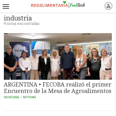
industria
INICIO
4 notas encontradas.
NOTICIAS RECIENTES
NOTICIAS
PROTEÍNAS
ALTERNATIVAS
ANIMAL FREE
FOODTECH
OTROS INGREDIENTES
QUIÉNES SOMOS
ARGENTINA • FECOBA realizó el primer
MARKETPLACE
Encuentro de la Mesa de Agroalimentos
DIRECTORIO
02/03/2026
• NOTICIAS
MEDIA KIT