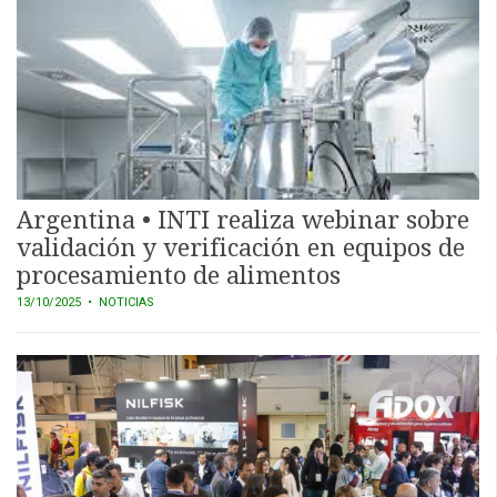
SERVICIOS
Argentina • INTI realiza webinar sobre
validación y verificación en equipos de
CONTÁCTENOS
AYUDA
procesamiento de alimentos
TÉRMINOS
13/10/2025
• NOTICIAS
Y
CONDICIONES
POLÍTICAS
DE
PRIVACIDAD
MAPA
DEL
SITIO