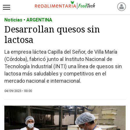
Noticias • ARGENTINA
INICIO
Desarrollan quesos sin
NOTICIAS RECIENTES
lactosa
NOTICIAS
PROTEÍNAS
La empresa láctea Capilla del Señor, de Villa María
ALTERNATIVAS
(Córdoba), fabricó junto al Instituto Nacional de
ANIMAL FREE
Tecnología Industrial (INTI) una línea de quesos sin
lactosa más saludables y competitivos en el
FOODTECH
mercado nacional e internacional.
OTROS INGREDIENTES
QUIÉNES SOMOS
04/09/2023 • 00:00
MARKETPLACE
DIRECTORIO
MEDIA KIT