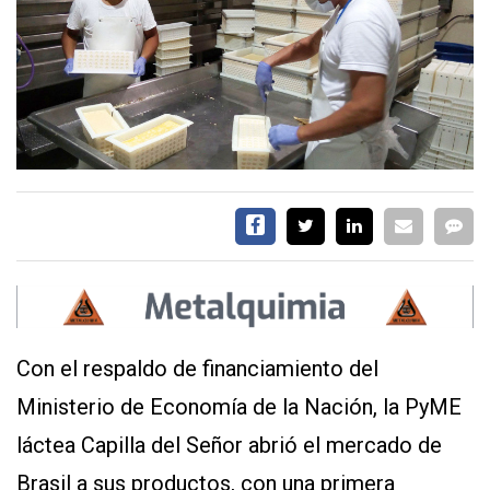
SERVICIOS
CONTÁCTENOS
AYUDA
TÉRMINOS
Y
CONDICIONES
POLÍTICAS
Con el respaldo de financiamiento del
DE
PRIVACIDAD
Ministerio de Economía de la Nación, la PyME
MAPA
DEL
láctea Capilla del Señor abrió el mercado de
SITIO
Brasil a sus productos, con una primera