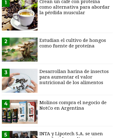
Crean un café con proteína
1
como alternativa para abordar
la pérdida muscular
Estudian el cultivo de hongos
2
como fuente de proteína
Desarrollan harina de insectos
3
para aumentar el valor
nutricional de los alimentos
Molinos compra el negocio de
4
NotCo en Argentina
INTA y Lipotech S.A. se unen
5