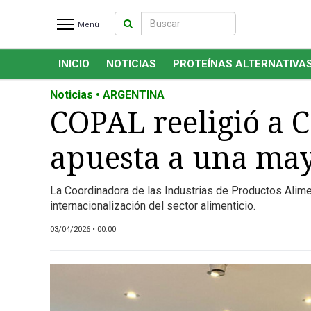
Menú
INICIO
NOTICIAS
PROTEÍNAS ALTERNATIVA
INICIO
NOTICIAS RECIENTES
Noticias • ARGENTINA
NOTICIAS
COPAL reeligió a 
PROTEÍNAS ALTERNATIVAS
apuesta a una may
ANIMAL FREE
FOODTECH
La Coordinadora de las Industrias de Productos Alime
OTROS INGREDIENTES
internacionalización del sector alimenticio.
QUIÉNES SOMOS
03/04/2026 • 00:00
MARKETPLACE
DIRECTORIO
MEDIA KIT