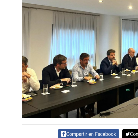
SERVICIOS
CONTÁCTENOS
AYUDA
TÉRMINOS
Y
CONDICIONES
POLÍTICAS
DE
PRIVACIDAD
MAPA
DEL
SITIO
Compartir en Facebook
Com