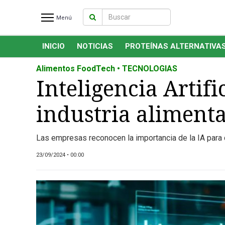
Menú
INICIO
NOTICIAS
PROTEÍNAS ALTERNATIVA
INICIO
NOTICIAS RECIENTES
Alimentos FoodTech • TECNOLOGIAS
NOTICIAS
Inteligencia Artif
PROTEÍNAS ALTERNATIVAS
industria alimenta
ANIMAL FREE
FOODTECH
Las empresas reconocen la importancia de la IA para c
OTROS INGREDIENTES
QUIÉNES SOMOS
23/09/2024 • 00:00
MARKETPLACE
DIRECTORIO
MEDIA KIT