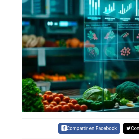
SERVICIOS
CONTÁCTENOS
AYUDA
TÉRMINOS
Y
CONDICIONES
POLÍTICAS
DE
PRIVACIDAD
MAPA
DEL
Compartir en Facebook
Com
SITIO