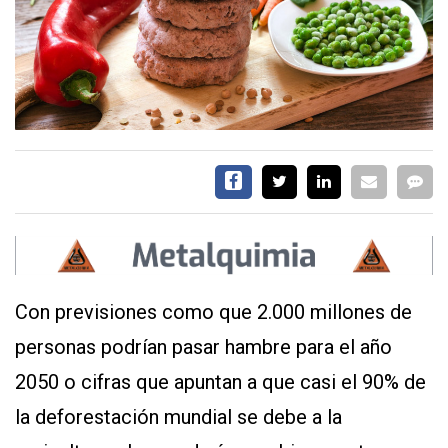
SERVICIOS
CONTÁCTENOS
AYUDA
TÉRMINOS
Y
CONDICIONES
Con previsiones como que 2.000 millones de
POLÍTICAS
DE
personas podrían pasar hambre para el año
PRIVACIDAD
MAPA
2050 o cifras que apuntan a que casi el 90% de
DEL
SITIO
la deforestación mundial se debe a la