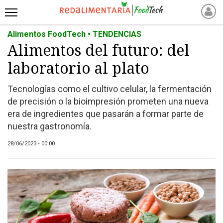
Alimentos FoodTech • TENDENCIAS
INICIO
Alimentos del futuro: del
NOTICIAS RECIENTES
laboratorio al plato
NOTICIAS
PROTEÍNAS
Tecnologías como el cultivo celular, la fermentación
ALTERNATIVAS
de precisión o la bioimpresión prometen una nueva
ANIMAL FREE
era de ingredientes que pasarán a formar parte de
nuestra gastronomía.
FOODTECH
OTROS INGREDIENTES
28/06/2023 • 00:00
QUIÉNES SOMOS
MARKETPLACE
DIRECTORIO
MEDIA KIT