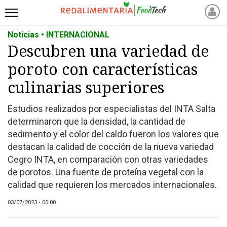
Noticias • INTERNACIONAL
INICIO
Descubren una variedad de
NOTICIAS RECIENTES
poroto con características
NOTICIAS
PROTEÍNAS
culinarias superiores
ALTERNATIVAS
Estudios realizados por especialistas del INTA Salta
ANIMAL FREE
determinaron que la densidad, la cantidad de
FOODTECH
sedimento y el color del caldo fueron los valores que
OTROS INGREDIENTES
destacan la calidad de cocción de la nueva variedad
Cegro INTA, en comparación con otras variedades
QUIÉNES SOMOS
de porotos. Una fuente de proteína vegetal con la
MARKETPLACE
calidad que requieren los mercados internacionales.
DIRECTORIO
03/07/2023 • 00:00
MEDIA KIT