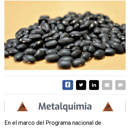
SERVICIOS
CONTÁCTENOS
AYUDA
TÉRMINOS
Y
CONDICIONES
POLÍTICAS
DE
PRIVACIDAD
MAPA
DEL
SITIO
En el marco del Programa nacional de