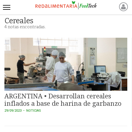
Cereales
INICIO
4 notas encontradas.
NOTICIAS RECIENTES
NOTICIAS
PROTEÍNAS
ALTERNATIVAS
ANIMAL FREE
FOODTECH
OTROS INGREDIENTES
QUIÉNES SOMOS
ARGENTINA • Desarrollan cereales
MARKETPLACE
inflados a base de harina de garbanzo
DIRECTORIO
29/09/2023
• NOTICIAS
MEDIA KIT