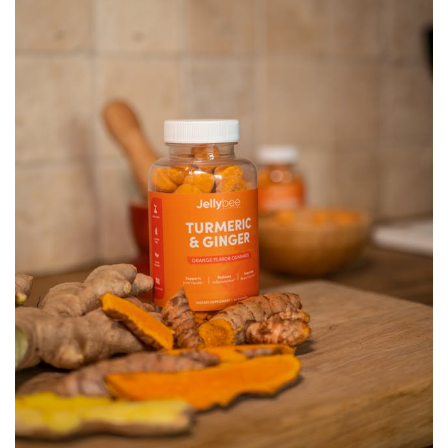
SERVICIOS
CONTÁCTENOS
AYUDA
TÉRMINOS
Y
CONDICIONES
POLÍTICAS
DE
PRIVACIDAD
MAPA
DEL
SITIO