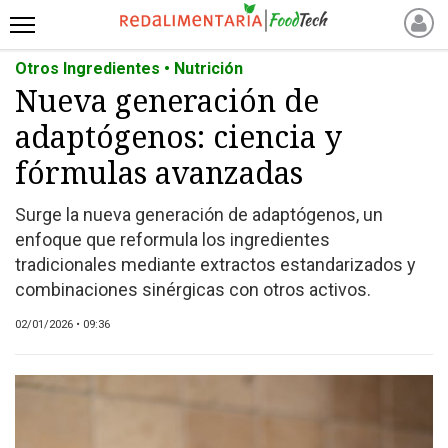
Otros Ingredientes • Nutrición
INICIO
Nueva generación de
NOTICIAS RECIENTES
adaptógenos: ciencia y
NOTICIAS
PROTEÍNAS
fórmulas avanzadas
ALTERNATIVAS
Surge la nueva generación de adaptógenos, un
ANIMAL FREE
enfoque que reformula los ingredientes
FOODTECH
tradicionales mediante extractos estandarizados y
OTROS INGREDIENTES
combinaciones sinérgicas con otros activos.
QUIÉNES SOMOS
02/01/2026 • 09:36
MARKETPLACE
DIRECTORIO
MEDIA KIT