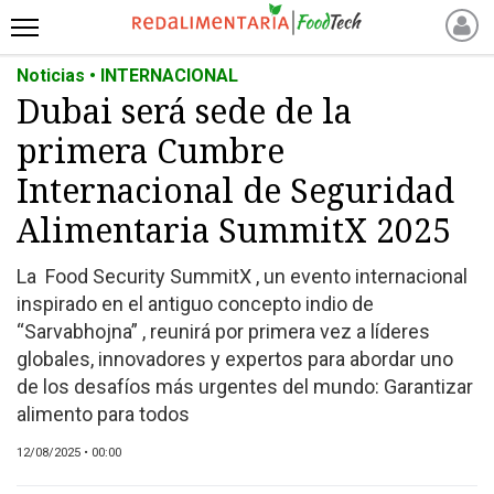
Noticias • INTERNACIONAL
INICIO
Dubai será sede de la
NOTICIAS RECIENTES
primera Cumbre
NOTICIAS
PROTEÍNAS
Internacional de Seguridad
ALTERNATIVAS
Alimentaria SummitX 2025
ANIMAL FREE
La Food Security SummitX , un evento internacional
FOODTECH
inspirado en el antiguo concepto indio de
OTROS INGREDIENTES
“Sarvabhojna” , reunirá por primera vez a líderes
QUIÉNES SOMOS
globales, innovadores y expertos para abordar uno
MARKETPLACE
de los desafíos más urgentes del mundo: Garantizar
alimento para todos
DIRECTORIO
MEDIA KIT
12/08/2025 • 00:00