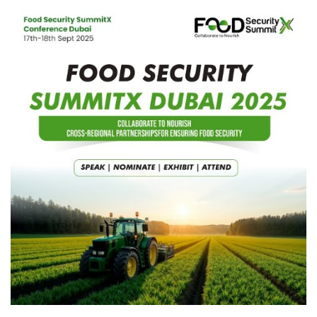
SERVICIOS
CONTÁCTENOS
AYUDA
TÉRMINOS
Y
CONDICIONES
POLÍTICAS
DE
PRIVACIDAD
MAPA
DEL
SITIO