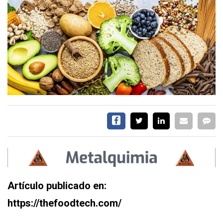
SERVICIOS
CONTÁCTENOS
AYUDA
TÉRMINOS
Y
CONDICIONES
POLÍTICAS
DE
PRIVACIDAD
Artículo publicado en:
MAPA
DEL
https://thefoodtech.com/
SITIO