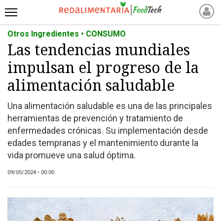
Otros Ingredientes • CONSUMO
INICIO
Las tendencias mundiales
NOTICIAS RECIENTES
impulsan el progreso de la
NOTICIAS
PROTEÍNAS
alimentación saludable
ALTERNATIVAS
Una alimentación saludable es una de las principales
ANIMAL FREE
herramientas de prevención y tratamiento de
FOODTECH
enfermedades crónicas. Su implementación desde
OTROS INGREDIENTES
edades tempranas y el mantenimiento durante la
vida promueve una salud óptima.
QUIÉNES SOMOS
MARKETPLACE
09/05/2024 • 00:00
DIRECTORIO
MEDIA KIT