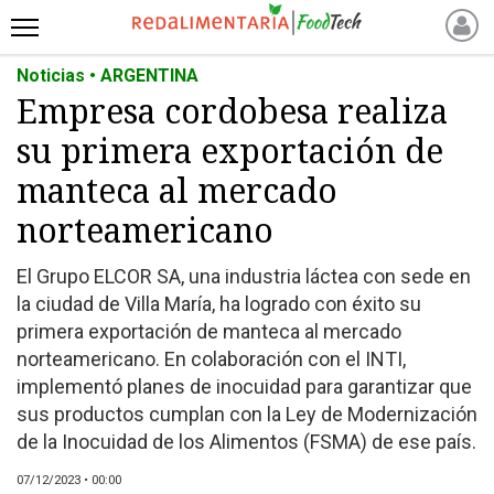
Noticias • ARGENTINA
INICIO
Empresa cordobesa realiza
NOTICIAS RECIENTES
su primera exportación de
NOTICIAS
PROTEÍNAS
manteca al mercado
ALTERNATIVAS
norteamericano
ANIMAL FREE
El Grupo ELCOR SA, una industria láctea con sede en
FOODTECH
la ciudad de Villa María, ha logrado con éxito su
OTROS INGREDIENTES
primera exportación de manteca al mercado
QUIÉNES SOMOS
norteamericano. En colaboración con el INTI,
MARKETPLACE
implementó planes de inocuidad para garantizar que
sus productos cumplan con la Ley de Modernización
DIRECTORIO
de la Inocuidad de los Alimentos (FSMA) de ese país.
MEDIA KIT
07/12/2023 • 00:00