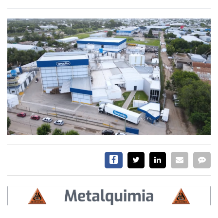
SERVICIOS
CONTÁCTENOS
AYUDA
TÉRMINOS
Y
CONDICIONES
POLÍTICAS
DE
PRIVACIDAD
MAPA
DEL
SITIO