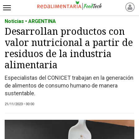
Noticias • ARGENTINA
INICIO
Desarrollan productos con
NOTICIAS RECIENTES
valor nutricional a partir de
NOTICIAS
PROTEÍNAS
residuos de la industria
ALTERNATIVAS
alimentaria
ANIMAL FREE
Especialistas del CONICET trabajan en la generación
FOODTECH
de alimentos de consumo humano de manera
OTROS INGREDIENTES
sustentable.
QUIÉNES SOMOS
21/11/2023 • 00:00
MARKETPLACE
DIRECTORIO
MEDIA KIT