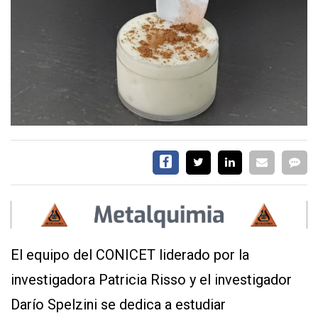
SERVICIOS
CONTÁCTENOS
AYUDA
TÉRMINOS
Y
CONDICIONES
POLÍTICAS
DE
PRIVACIDAD
El equipo del CONICET liderado por la
MAPA
DEL
investigadora Patricia Risso y el investigador
SITIO
Darío Spelzini se dedica a estudiar