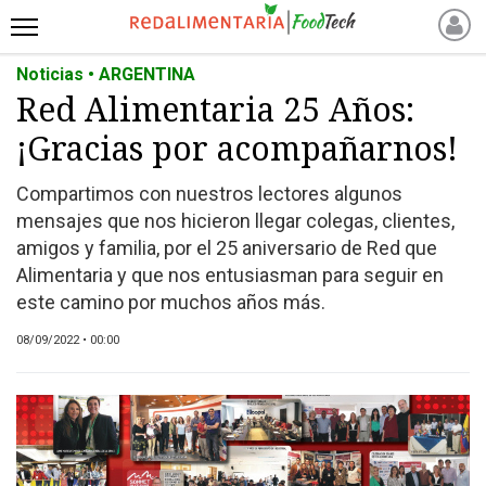
Noticias • ARGENTINA
INICIO
Red Alimentaria 25 Años:
NOTICIAS RECIENTES
¡Gracias por acompañarnos!
NOTICIAS
PROTEÍNAS
Compartimos con nuestros lectores algunos
ALTERNATIVAS
mensajes que nos hicieron llegar colegas, clientes,
ANIMAL FREE
amigos y familia, por el 25 aniversario de Red que
Alimentaria y que nos entusiasman para seguir en
FOODTECH
este camino por muchos años más.
OTROS INGREDIENTES
QUIÉNES SOMOS
08/09/2022 • 00:00
MARKETPLACE
DIRECTORIO
MEDIA KIT