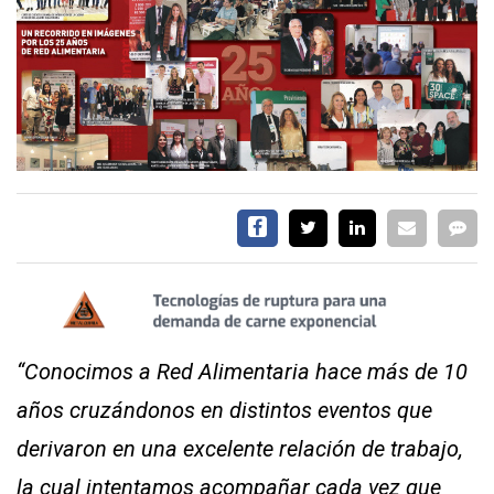
SERVICIOS
CONTÁCTENOS
AYUDA
TÉRMINOS
Y
CONDICIONES
POLÍTICAS
“Conocimos a Red Alimentaria hace más de 10
DE
PRIVACIDAD
años cruzándonos en distintos eventos que
MAPA
DEL
derivaron en una excelente relación de trabajo,
SITIO
la cual intentamos acompañar cada vez que