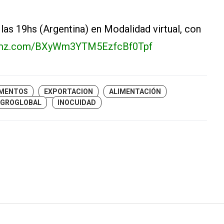
a las 19hs (Argentina) en Modalidad virtual, con
frmz.com/BXyWm3YTM5EzfcBf0Tpf
IMENTOS
EXPORTACION
ALIMENTACIÓN
AGROGLOBAL
INOCUIDAD