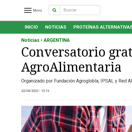
Menú
INICIO
NOTICIAS
PROTEÍNAS ALTERNATIVA
INICIO
NOTICIAS RECIENTES
Noticias • ARGENTINA
NOTICIAS
Conversatorio grat
PROTEÍNAS ALTERNATIVAS
AgroAlimentaria
ANIMAL FREE
FOODTECH
Organizado por Fundación Agroglobla, IPSAL y Red Alim
OTROS INGREDIENTES
QUIÉNES SOMOS
22/04/2022 • 10:15
MARKETPLACE
DIRECTORIO
MEDIA KIT