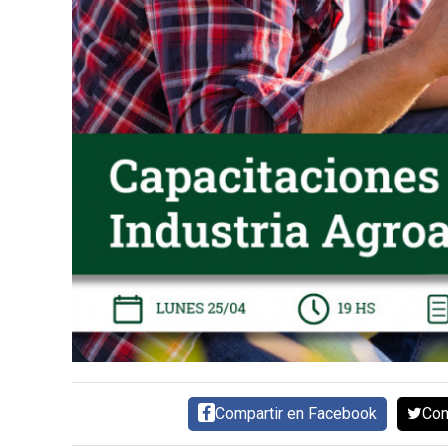
SERVICIOS
CONTÁCTENOS
AYUDA
TÉRMINOS
Y
CONDICIONES
POLÍTICAS
DE
PRIVACIDAD
MAPA
DEL
Compartir en Facebook
Com
SITIO