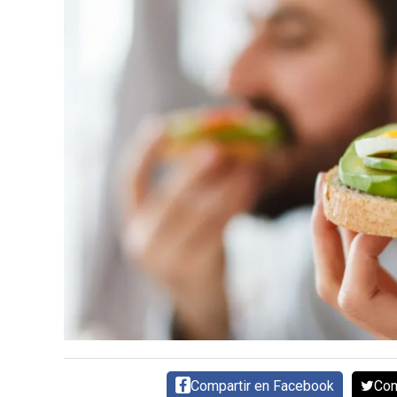
SERVICIOS
CONTÁCTENOS
AYUDA
TÉRMINOS
Y
CONDICIONES
POLÍTICAS
DE
PRIVACIDAD
MAPA
DEL
SITIO
Compartir en Facebook
Com