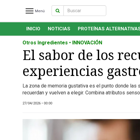
Menú
INICIO
NOTICIAS
PROTEÍNAS ALTERNATIVA
INICIO
NOTICIAS RECIENTES
Otros Ingredientes • INNOVACIÓN
NOTICIAS
El sabor de los re
PROTEÍNAS ALTERNATIVAS
experiencias gas
ANIMAL FREE
FOODTECH
La zona de memoria gustativa es el punto donde las 
OTROS INGREDIENTES
recuerdan y vuelven a elegir. Combina atributos sens
QUIÉNES SOMOS
27/04/2026 • 00:00
MARKETPLACE
DIRECTORIO
MEDIA KIT