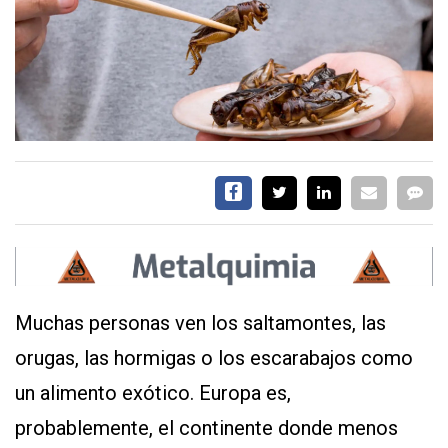
SERVICIOS
CONTÁCTENOS
AYUDA
TÉRMINOS
Y
CONDICIONES
POLÍTICAS
Muchas personas ven los saltamontes, las
DE
PRIVACIDAD
orugas, las hormigas o los escarabajos como
MAPA
DEL
un alimento exótico. Europa es,
SITIO
probablemente, el continente donde menos