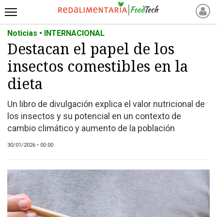
Noticias • INTERNACIONAL
INICIO
Destacan el papel de los
NOTICIAS RECIENTES
insectos comestibles en la
NOTICIAS
PROTEÍNAS
dieta
ALTERNATIVAS
Un libro de divulgación explica el valor nutricional de
ANIMAL FREE
los insectos y su potencial en un contexto de
FOODTECH
cambio climático y aumento de la población
OTROS INGREDIENTES
30/01/2026 • 00:00
QUIÉNES SOMOS
MARKETPLACE
DIRECTORIO
MEDIA KIT