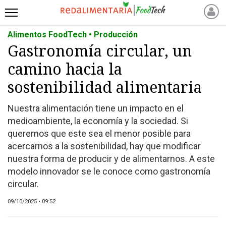
Alimentos FoodTech • Producción
INICIO
Gastronomía circular, un
NOTICIAS RECIENTES
camino hacia la
NOTICIAS
PROTEÍNAS
sostenibilidad alimentaria
ALTERNATIVAS
Nuestra alimentación tiene un impacto en el
ANIMAL FREE
medioambiente, la economía y la sociedad. Si
FOODTECH
queremos que este sea el menor posible para
OTROS INGREDIENTES
acercarnos a la sostenibilidad, hay que modificar
nuestra forma de producir y de alimentarnos. A este
QUIÉNES SOMOS
modelo innovador se le conoce como gastronomía
MARKETPLACE
circular.
DIRECTORIO
09/10/2025 • 09:52
MEDIA KIT