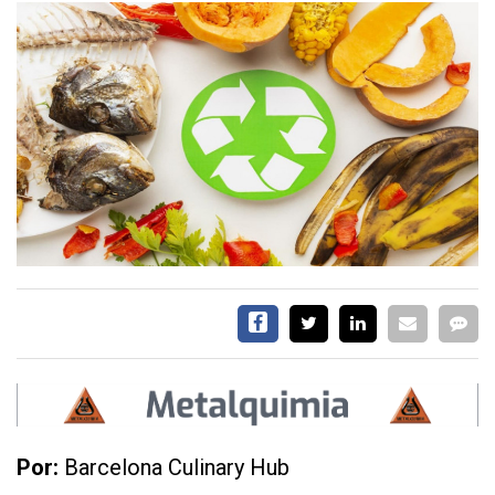
SERVICIOS
CONTÁCTENOS
AYUDA
TÉRMINOS
Y
CONDICIONES
POLÍTICAS
DE
PRIVACIDAD
MAPA
DEL
SITIO
Por:
Barcelona Culinary Hub