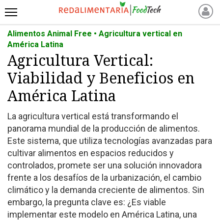
Alimentos Animal Free • Agricultura vertical en
INICIO
América Latina
NOTICIAS RECIENTES
Agricultura Vertical:
NOTICIAS
Viabilidad y Beneficios en
PROTEÍNAS
América Latina
ALTERNATIVAS
ANIMAL FREE
La agricultura vertical está transformando el
FOODTECH
panorama mundial de la producción de alimentos.
OTROS INGREDIENTES
Este sistema, que utiliza tecnologías avanzadas para
cultivar alimentos en espacios reducidos y
QUIÉNES SOMOS
controlados, promete ser una solución innovadora
MARKETPLACE
frente a los desafíos de la urbanización, el cambio
DIRECTORIO
climático y la demanda creciente de alimentos. Sin
MEDIA KIT
embargo, la pregunta clave es: ¿Es viable
implementar este modelo en América Latina, una