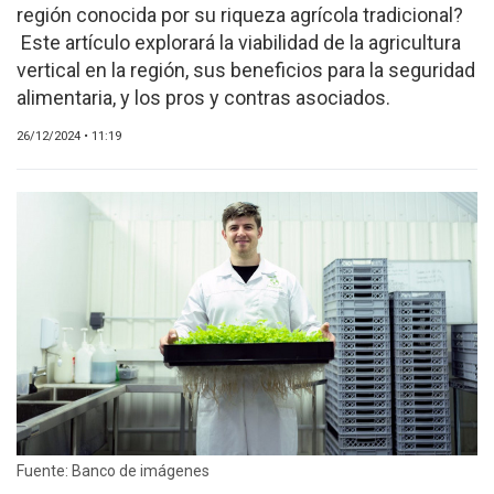
SERVICIOS
región conocida por su riqueza agrícola tradicional?
Este artículo explorará la viabilidad de la agricultura
vertical en la región, sus beneficios para la seguridad
alimentaria, y los pros y contras asociados.
26/12/2024 • 11:19
CONTÁCTENOS
AYUDA
TÉRMINOS
Y
CONDICIONES
POLÍTICAS
DE
PRIVACIDAD
MAPA
DEL
SITIO
Fuente: Banco de imágenes