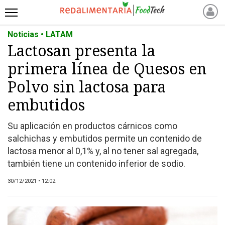
Noticias • LATAM
INICIO
Lactosan presenta la
NOTICIAS RECIENTES
primera línea de Quesos en
NOTICIAS
PROTEÍNAS
Polvo sin lactosa para
ALTERNATIVAS
embutidos
ANIMAL FREE
Su aplicación en productos cárnicos como
FOODTECH
salchichas y embutidos permite un contenido de
OTROS INGREDIENTES
lactosa menor al 0,1% y, al no tener sal agregada,
QUIÉNES SOMOS
también tiene un contenido inferior de sodio.
MARKETPLACE
30/12/2021 • 12:02
DIRECTORIO
MEDIA KIT