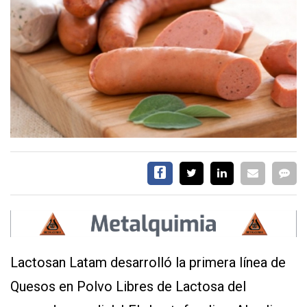
SERVICIOS
CONTÁCTENOS
AYUDA
TÉRMINOS
Y
CONDICIONES
POLÍTICAS
DE
PRIVACIDAD
MAPA
Lactosan Latam desarrolló la primera línea de
DEL
SITIO
Quesos en Polvo Libres de Lactosa del