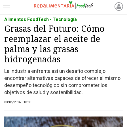
Alimentos FoodTech • Tecnología
INICIO
Grasas del Futuro: Cómo
NOTICIAS RECIENTES
reemplazar el aceite de
NOTICIAS
PROTEÍNAS
palma y las grasas
ALTERNATIVAS
hidrogenadas
ANIMAL FREE
La industria enfrenta así un desafío complejo:
FOODTECH
encontrar alternativas capaces de ofrecer el mismo
OTROS INGREDIENTES
desempeño tecnológico sin comprometer los
QUIÉNES SOMOS
objetivos de salud y sostenibilidad.
MARKETPLACE
03/06/2026 • 10:00
DIRECTORIO
MEDIA KIT