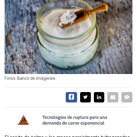
SERVICIOS
CONTÁCTENOS
AYUDA
Fotos: Banco de imágenes
TÉRMINOS
Y
CONDICIONES
POLÍTICAS
DE
PRIVACIDAD
MAPA
DEL
SITIO