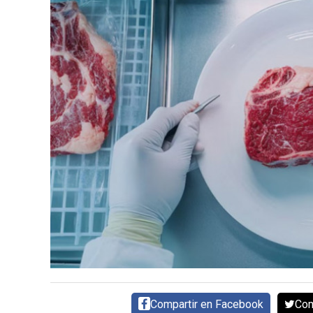
SERVICIOS
CONTÁCTENOS
AYUDA
TÉRMINOS
Y
CONDICIONES
POLÍTICAS
DE
PRIVACIDAD
MAPA
DEL
SITIO
Compartir en Facebook
Com