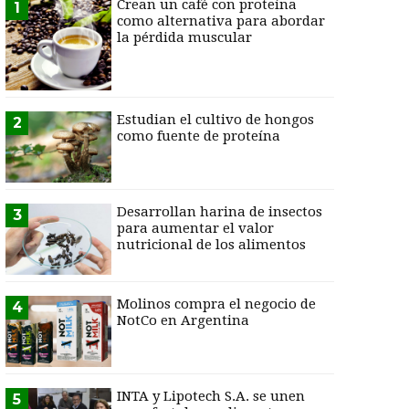
Crean un café con proteína
1
como alternativa para abordar
la pérdida muscular
Estudian el cultivo de hongos
2
como fuente de proteína
Desarrollan harina de insectos
3
para aumentar el valor
nutricional de los alimentos
Molinos compra el negocio de
4
NotCo en Argentina
INTA y Lipotech S.A. se unen
5