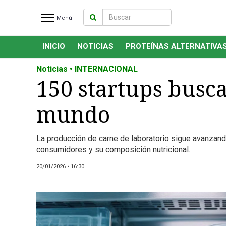
Menú
INICIO
NOTICIAS
PROTEÍNAS ALTERNATIVA
INICIO
NOTICIAS RECIENTES
Noticias • INTERNACIONAL
NOTICIAS
150 startups busca
PROTEÍNAS ALTERNATIVAS
mundo
ANIMAL FREE
FOODTECH
La producción de carne de laboratorio sigue avanzand
OTROS INGREDIENTES
consumidores y su composición nutricional.
QUIÉNES SOMOS
20/01/2026 • 16:30
MARKETPLACE
DIRECTORIO
MEDIA KIT