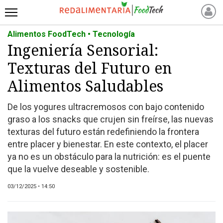
Alimentos FoodTech • Tecnología
INICIO
Ingeniería Sensorial:
NOTICIAS RECIENTES
Texturas del Futuro en
NOTICIAS
PROTEÍNAS
Alimentos Saludables
ALTERNATIVAS
De los yogures ultracremosos con bajo contenido
ANIMAL FREE
graso a los snacks que crujen sin freírse, las nuevas
FOODTECH
texturas del futuro están redefiniendo la frontera
OTROS INGREDIENTES
entre placer y bienestar. En este contexto, el placer
ya no es un obstáculo para la nutrición: es el puente
QUIÉNES SOMOS
que la vuelve deseable y sostenible.
MARKETPLACE
DIRECTORIO
03/12/2025 • 14:50
MEDIA KIT