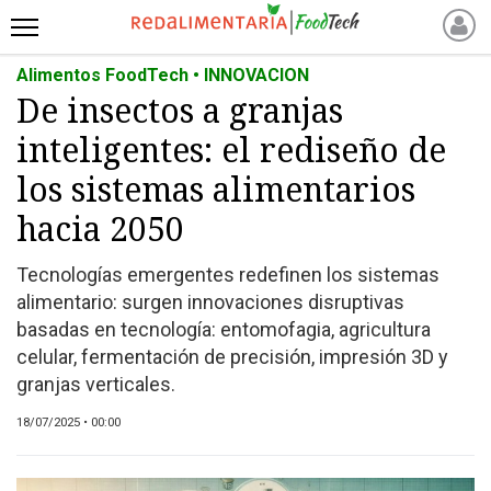
Alimentos FoodTech • INNOVACION
INICIO
De insectos a granjas
NOTICIAS RECIENTES
inteligentes: el rediseño de
NOTICIAS
PROTEÍNAS
los sistemas alimentarios
ALTERNATIVAS
hacia 2050
ANIMAL FREE
Tecnologías emergentes redefinen los sistemas
FOODTECH
alimentario: surgen innovaciones disruptivas
OTROS INGREDIENTES
basadas en tecnología: entomofagia, agricultura
QUIÉNES SOMOS
celular, fermentación de precisión, impresión 3D y
MARKETPLACE
granjas verticales.
DIRECTORIO
18/07/2025 • 00:00
MEDIA KIT