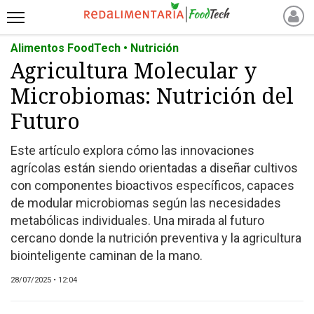
Alimentos FoodTech • Nutrición
INICIO
Agricultura Molecular y
NOTICIAS RECIENTES
Microbiomas: Nutrición del
NOTICIAS
PROTEÍNAS
Futuro
ALTERNATIVAS
Este artículo explora cómo las innovaciones
ANIMAL FREE
agrícolas están siendo orientadas a diseñar cultivos
FOODTECH
con componentes bioactivos específicos, capaces
OTROS INGREDIENTES
de modular microbiomas según las necesidades
metabólicas individuales. Una mirada al futuro
QUIÉNES SOMOS
cercano donde la nutrición preventiva y la agricultura
MARKETPLACE
biointeligente caminan de la mano.
DIRECTORIO
28/07/2025 • 12:04
MEDIA KIT