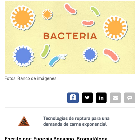
SERVICIOS
CONTÁCTENOS
AYUDA
Fotos: Banco de imágenes
TÉRMINOS
Y
CONDICIONES
POLÍTICAS
DE
PRIVACIDAD
MAPA
DEL
SITIO
Escrito por: Eugenia Bonanno, Bromatóloga