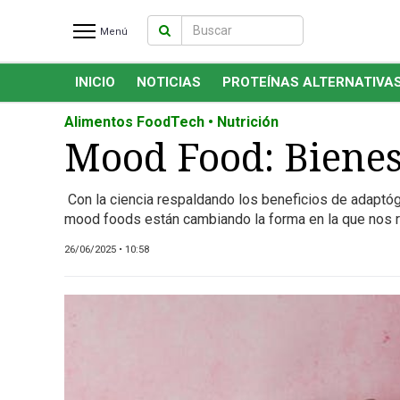
Menú
INICIO
NOTICIAS
PROTEÍNAS ALTERNATIVA
INICIO
NOTICIAS RECIENTES
Alimentos FoodTech • Nutrición
NOTICIAS
Mood Food: Bienes
PROTEÍNAS ALTERNATIVAS
ANIMAL FREE
Con la ciencia respaldando los beneficios de adaptóg
mood foods están cambiando la forma en la que nos 
FOODTECH
OTROS INGREDIENTES
26/06/2025 • 10:58
QUIÉNES SOMOS
MARKETPLACE
DIRECTORIO
MEDIA KIT