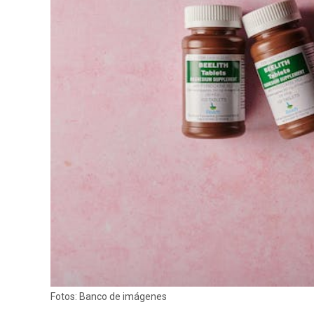
SERVICIOS
CONTÁCTENOS
AYUDA
TÉRMINOS
Y
CONDICIONES
POLÍTICAS
DE
PRIVACIDAD
MAPA
DEL
SITIO
Fotos: Banco de imágenes