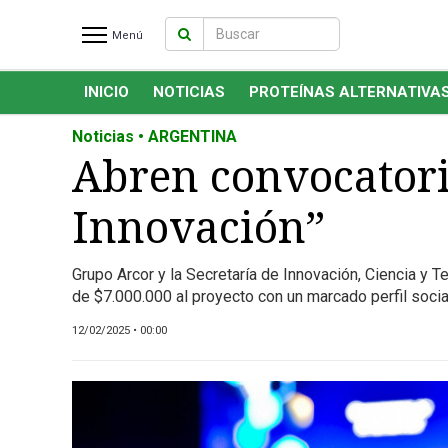
Menú
INICIO
NOTICIAS
PROTEÍNAS ALTERNATIVA
INICIO
NOTICIAS RECIENTES
Noticias • ARGENTINA
NOTICIAS
Abren convocatoria
PROTEÍNAS ALTERNATIVAS
Innovación”
ANIMAL FREE
FOODTECH
Grupo Arcor y la Secretaría de Innovación, Ciencia y T
OTROS INGREDIENTES
de $7.000.000 al proyecto con un marcado perfil socia
QUIÉNES SOMOS
12/02/2025 • 00:00
MARKETPLACE
DIRECTORIO
MEDIA KIT