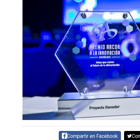
SERVICIOS
CONTÁCTENOS
AYUDA
TÉRMINOS
Y
CONDICIONES
POLÍTICAS
DE
PRIVACIDAD
MAPA
DEL
SITIO
Compartir en Facebook
Com