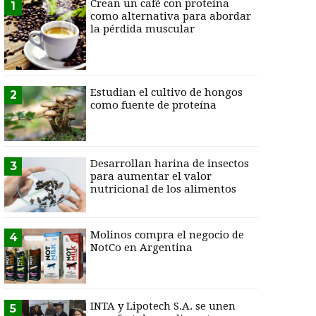
Crean un café con proteína
1
como alternativa para abordar
la pérdida muscular
Estudian el cultivo de hongos
2
como fuente de proteína
Desarrollan harina de insectos
3
para aumentar el valor
nutricional de los alimentos
Molinos compra el negocio de
4
NotCo en Argentina
INTA y Lipotech S.A. se unen
5