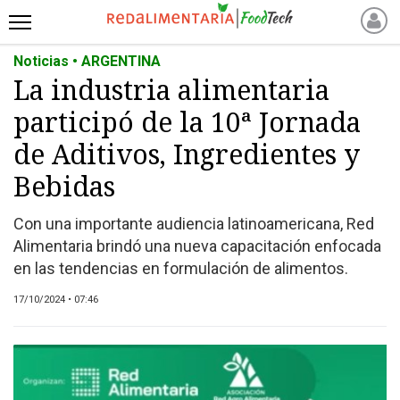
Noticias • ARGENTINA
INICIO
La industria alimentaria
NOTICIAS RECIENTES
participó de la 10ª Jornada
NOTICIAS
PROTEÍNAS
de Aditivos, Ingredientes y
ALTERNATIVAS
Bebidas
ANIMAL FREE
Con una importante audiencia latinoamericana, Red
FOODTECH
Alimentaria brindó una nueva capacitación enfocada
OTROS INGREDIENTES
en las tendencias en formulación de alimentos.
QUIÉNES SOMOS
17/10/2024 • 07:46
MARKETPLACE
DIRECTORIO
MEDIA KIT