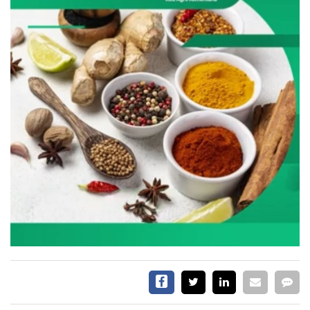
SERVICIOS
CONTÁCTENOS
AYUDA
TÉRMINOS
Y
CONDICIONES
POLÍTICAS
DE
PRIVACIDAD
MAPA
DEL
SITIO