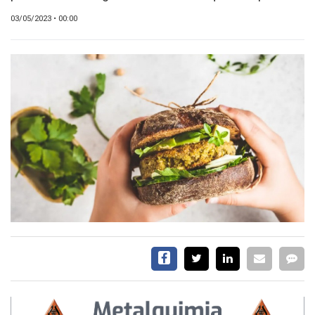
SERVICIOS
03/05/2023 • 00:00
CONTÁCTENOS
AYUDA
TÉRMINOS
Y
CONDICIONES
POLÍTICAS
DE
PRIVACIDAD
MAPA
DEL
SITIO