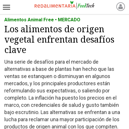
Alimentos Animal Free • MERCADO
INICIO
Los alimentos de origen
NOTICIAS RECIENTES
vegetal enfrentan desafíos
NOTICIAS
PROTEÍNAS
clave
ALTERNATIVAS
Una serie de desafíos para el mercado de
ANIMAL FREE
alternativas a base de plantas han hecho que las
FOODTECH
ventas se estanquen o disminuyan en algunos
OTROS INGREDIENTES
mercados, y los principales productores están
reformulando sus expectativas, o saliendo por
QUIÉNES SOMOS
completo. La inflación ha puesto los precios en el
MARKETPLACE
marco, con credenciales de salud y gusto también
DIRECTORIO
bajo escrutinio. Las alternativas se enfrentan a una
MEDIA KIT
lucha para reclamar una mayor participación de los
productos de origen animal con los que compiten.