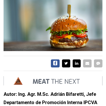
SERVICIOS
CONTÁCTENOS
AYUDA
TÉRMINOS
Y
CONDICIONES
POLÍTICAS
DE
PRIVACIDAD
MAPA
DEL
Autor: Ing. Agr. M.Sc. Adrián Bifaretti, Jefe
SITIO
Departamento de Promoción Interna IPCVA