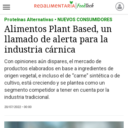
Proteínas Alternativas • NUEVOS CONSUMIDORES
INICIO
Alimentos Plant Based, un
NOTICIAS RECIENTES
llamado de alerta para la
NOTICIAS
PROTEÍNAS
industria cárnica
ALTERNATIVAS
Con opiniones aún dispares, el mercado de
ANIMAL FREE
productos elaborados en base a ingredientes de
FOODTECH
origen vegetal, e incluso el de “carne” sintética o de
OTROS INGREDIENTES
cultivo, está creciendo y se plantea como un
segmento competidor a tener en cuenta por la
QUIÉNES SOMOS
industria tradicional.
MARKETPLACE
DIRECTORIO
20/07/2022 • 00:00
MEDIA KIT