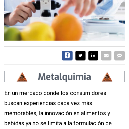
SERVICIOS
CONTÁCTENOS
AYUDA
TÉRMINOS
Y
CONDICIONES
POLÍTICAS
En un mercado donde los consumidores
DE
PRIVACIDAD
buscan experiencias cada vez más
MAPA
DEL
memorables, la innovación en alimentos y
SITIO
bebidas ya no se limita a la formulación de