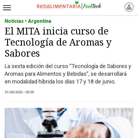
Noticias • Argentina
INICIO
El MITA inicia curso de
NOTICIAS RECIENTES
Tecnología de Aromas y
NOTICIAS
PROTEÍNAS
Sabores
ALTERNATIVAS
La sexta edición del curso “Tecnología de Sabores y
ANIMAL FREE
Aromas para Alimentos y Bebidas”, se desarrollará
FOODTECH
en modalidad híbrida los días 17 y 18 de junio.
OTROS INGREDIENTES
21/04/2026 • 00:00
QUIÉNES SOMOS
MARKETPLACE
DIRECTORIO
MEDIA KIT