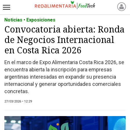
Noticias • Exposiciones
INICIO
Convocatoria abierta: Ronda
NOTICIAS RECIENTES
de Negocios Internacional
NOTICIAS
PROTEÍNAS
en Costa Rica 2026
ALTERNATIVAS
En el marco de Expo Alimentaria Costa Rica 2026, se
ANIMAL FREE
encuentra abierta la inscripción para empresas
FOODTECH
argentinas interesadas en expandir su presencia
OTROS INGREDIENTES
internacional y generar oportunidades comerciales
concretas.
QUIÉNES SOMOS
MARKETPLACE
27/03/2026 • 12:29
DIRECTORIO
MEDIA KIT