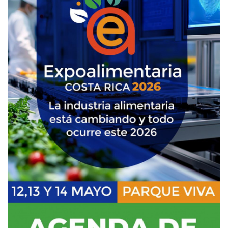
SERVICIOS
CONTÁCTENOS
AYUDA
TÉRMINOS
Y
CONDICIONES
POLÍTICAS
DE
PRIVACIDAD
MAPA
DEL
SITIO