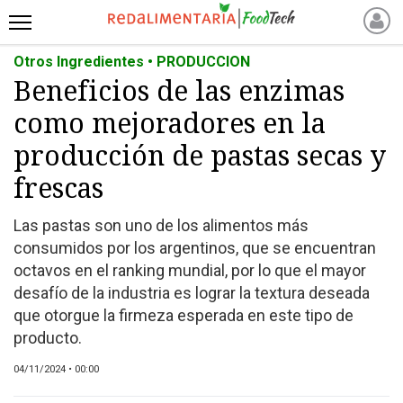
Otros Ingredientes • PRODUCCION
INICIO
Beneficios de las enzimas
NOTICIAS RECIENTES
como mejoradores en la
NOTICIAS
PROTEÍNAS
producción de pastas secas y
ALTERNATIVAS
frescas
ANIMAL FREE
Las pastas son uno de los alimentos más
FOODTECH
consumidos por los argentinos, que se encuentran
OTROS INGREDIENTES
octavos en el ranking mundial, por lo que el mayor
QUIÉNES SOMOS
desafío de la industria es lograr la textura deseada
MARKETPLACE
que otorgue la firmeza esperada en este tipo de
producto.
DIRECTORIO
MEDIA KIT
04/11/2024 • 00:00