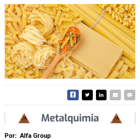
SERVICIOS
CONTÁCTENOS
AYUDA
TÉRMINOS
Y
CONDICIONES
POLÍTICAS
DE
PRIVACIDAD
MAPA
DEL
SITIO
Por: Alfa Group