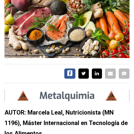
SERVICIOS
CONTÁCTENOS
AYUDA
TÉRMINOS
Y
CONDICIONES
POLÍTICAS
DE
PRIVACIDAD
MAPA
AUTOR: Marcela Leal, Nutricionista (MN
DEL
SITIO
1196), Máster Internacional en Tecnología de
los Alimentos.