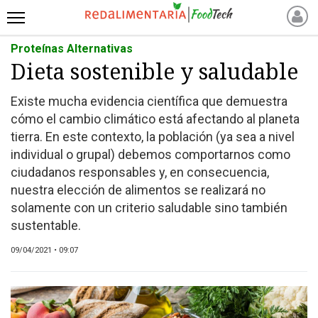
Proteínas Alternativas
INICIO
Dieta sostenible y saludable
NOTICIAS RECIENTES
NOTICIAS
Existe mucha evidencia científica que demuestra
PROTEÍNAS
cómo el cambio climático está afectando al planeta
tierra. En este contexto, la población (ya sea a nivel
ALTERNATIVAS
individual o grupal) debemos comportarnos como
ANIMAL FREE
ciudadanos responsables y, en consecuencia,
FOODTECH
nuestra elección de alimentos se realizará no
OTROS INGREDIENTES
solamente con un criterio saludable sino también
QUIÉNES SOMOS
sustentable.
MARKETPLACE
09/04/2021 • 09:07
DIRECTORIO
MEDIA KIT