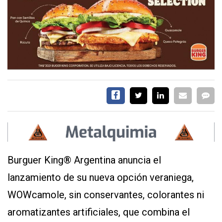
SERVICIOS
CONTÁCTENOS
AYUDA
TÉRMINOS
Y
CONDICIONES
POLÍTICAS
Burguer King® Argentina anuncia el
DE
PRIVACIDAD
lanzamiento de su nueva opción veraniega,
MAPA
DEL
WOWcamole, sin conservantes, colorantes ni
SITIO
aromatizantes artificiales, que combina el