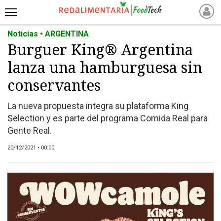
Noticias • ARGENTINA
INICIO
Burguer King® Argentina
NOTICIAS RECIENTES
lanza una hamburguesa sin
NOTICIAS
PROTEÍNAS
conservantes
ALTERNATIVAS
La nueva propuesta integra su plataforma King
ANIMAL FREE
Selection y es parte del programa Comida Real para
FOODTECH
Gente Real.
OTROS INGREDIENTES
20/12/2021 • 00:00
QUIÉNES SOMOS
MARKETPLACE
DIRECTORIO
MEDIA KIT